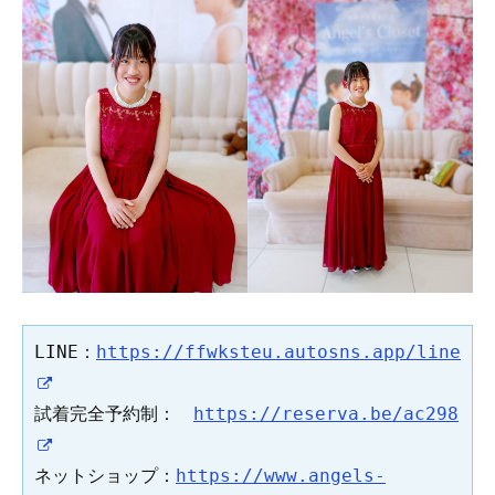
LINE：
https://ffwksteu.autosns.app/line
試着完全予約制：　
https://reserva.be/ac298
ネットショップ：
https://www.angels-