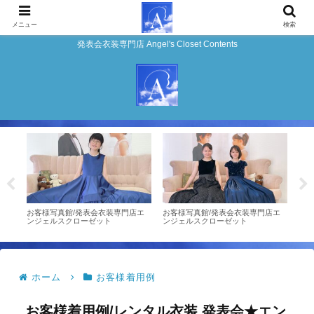
メニュー
検索
発表会衣装専門店 Angel's Closet Contents
0/
お客様写真館/発表会衣装専門店エ
お客様写真館/発表会衣装専門店エ
★ピ
クロ
ンジェルスクローゼット
ンジェルスクローゼット
モデ
ホーム
お客様着用例
お客様着用例/レンタル衣装 発表会★エン