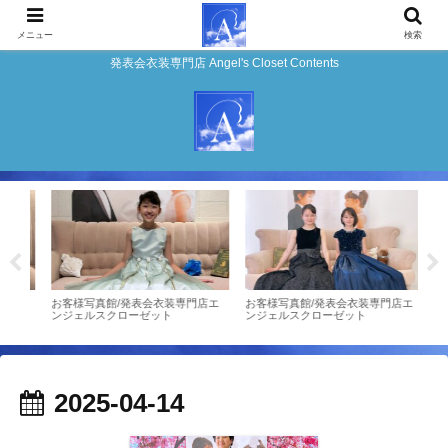
メニュー
検索
発表会衣装専門店 Angel's Closet Contents
プチ
お客様写真館/発表会衣装専門店エ
お客様写真館/発表会衣装専門店エ
お客
ンジェルスクローゼット
ンジェルスクローゼット
ンジ
2025-04-14