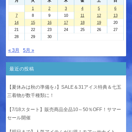
月
火
水
木
金
土
日
1
2
3
4
5
6
7
8
9
10
11
12
13
14
15
16
17
18
19
20
21
22
23
24
25
26
27
28
29
30
« 3月
5月 »
最近の投稿
【夏休みは秋の準備を♪】SALE＆31アイス特典＆七五
三着物が数千種類に！
【7/18スタート】販売商品全品10～50％OFF！サマー
セール開催
【明日まで】人気アイテムがお得！モアッサナイト