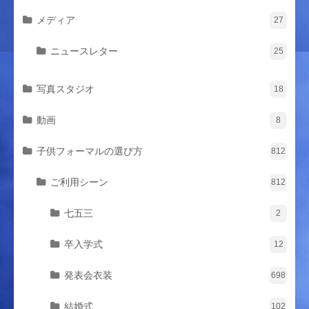
メディア
27
ニュースレター
25
写真スタジオ
18
動画
8
子供フォーマルの選び方
812
ご利用シーン
812
七五三
2
卒入学式
12
発表会衣装
698
結婚式
102