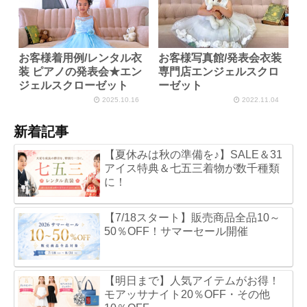
お客様着用例/レンタル衣
お客様写真館/発表会衣装
装 ピアノの発表会★エン
専門店エンジェルスクロ
ジェルスクローゼット
ーゼット
2025.10.16
2022.11.04
新着記事
【夏休みは秋の準備を♪】SALE＆31
アイス特典＆七五三着物が数千種類
に！
【7/18スタート】販売商品全品10～
50％OFF！サマーセール開催
【明日まで】人気アイテムがお得！
モアッサナイト20％OFF・その他