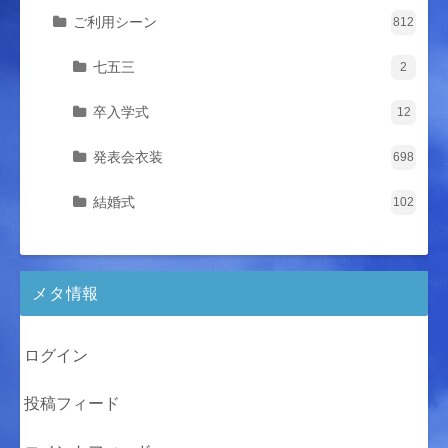
ご利用シーン
812
七五三
2
卒入学式
12
発表会衣装
698
結婚式
102
メタ情報
ログイン
投稿フィード