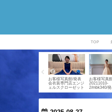
TOP
お客様写真館/発表
4頁見開き＆直接書
★お客様写真
ン
会衣装専門店エンジ
込みができる『楽譜
「こんなに
ッ
ェルスクローゼット
ファイル』クラファ
レスみたこ
ンスタート！
い！」
2025-08-27