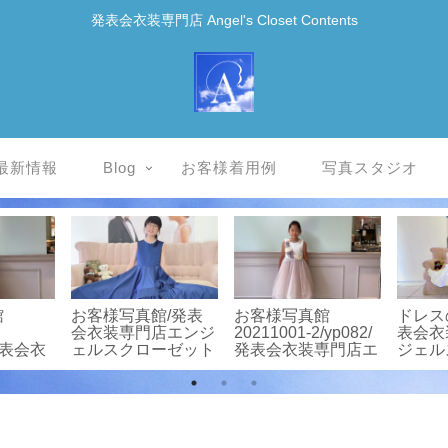
発表会衣装専門店 Angel's Closet Contents
最新情報
Blog
お客様着用例
写真スタジオ
館/
お客様写真館/発表
お客様着用例/レン
お客様
美しいド
会衣装専門店エンジ
タル衣装★エンジェ
会衣装
とな
ェルスクローゼット
ルスクローゼット
ェルス