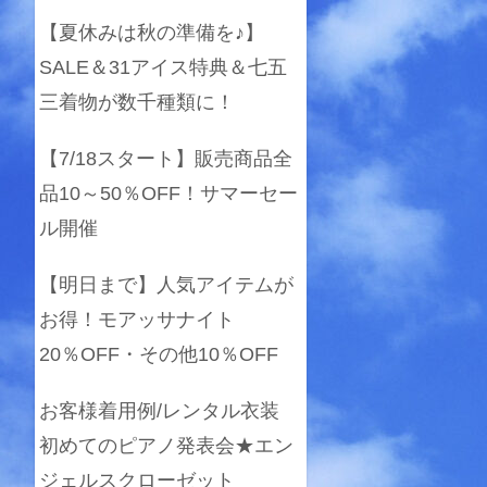
【夏休みは秋の準備を♪】
SALE＆31アイス特典＆七五
三着物が数千種類に！
【7/18スタート】販売商品全
品10～50％OFF！サマーセー
ル開催
【明日まで】人気アイテムが
お得！モアッサナイト
20％OFF・その他10％OFF
お客様着用例/レンタル衣装
初めてのピアノ発表会★エン
ジェルスクローゼット