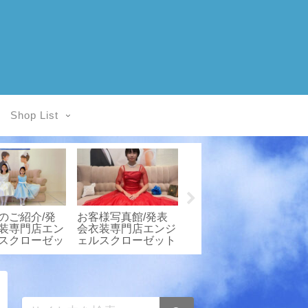
Shop List
写真館/発表
お客様写真館/発表
★お客様写真館/子
専門店エンジ
会衣装専門店エンジ
供ドレスレンタル
クローゼット
ェルスクローゼット
Angel’sCloset