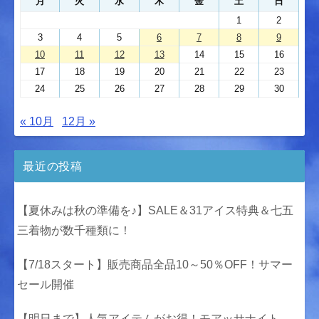
月
火
水
木
金
土
日
1
2
3
4
5
6
7
8
9
10
11
12
13
14
15
16
17
18
19
20
21
22
23
24
25
26
27
28
29
30
« 10月
12月 »
最近の投稿
【夏休みは秋の準備を♪】SALE＆31アイス特典＆七五
三着物が数千種類に！
【7/18スタート】販売商品全品10～50％OFF！サマー
セール開催
【明日まで】人気アイテムがお得！モアッサナイト