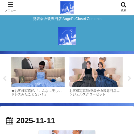
メニュー
検索
発表会衣装専門店 Angel's Closet Contents
エン
★お客様写真館/「こんなに美しい
お客様写真館/発表会衣装専門店エ
お客
ドレスみたことない！」
ンジェルスクローゼット
ンジ
2025-11-11