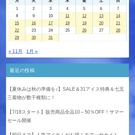
月
火
水
木
金
土
日
1
2
3
4
5
6
7
8
9
10
11
12
13
14
15
16
17
18
19
20
21
22
23
24
25
26
27
28
29
30
31
« 11月
1月 »
最近の投稿
【夏休みは秋の準備を♪】SALE＆31アイス特典＆七五
三着物が数千種類に！
【7/18スタート】販売商品全品10～50％OFF！サマー
セール開催
【明日まで】人気アイテムがお得！モアッサナイト