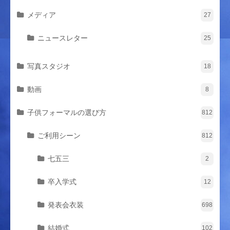
メディア
27
ニュースレター
25
写真スタジオ
18
動画
8
子供フォーマルの選び方
812
ご利用シーン
812
七五三
2
卒入学式
12
発表会衣装
698
結婚式
102