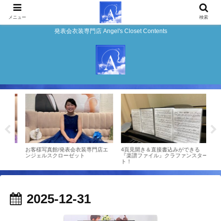
メニュー
検索
発表会衣装専門店 Angel's Closet Contents
チモ
お客様写真館/発表会衣装専門店エ
4頁見開き＆直接書込みができる
お客様
ンジェルスクローゼット
『楽譜ファイル』クラファンスター
表会
ト！
ゼッ
2025-12-31