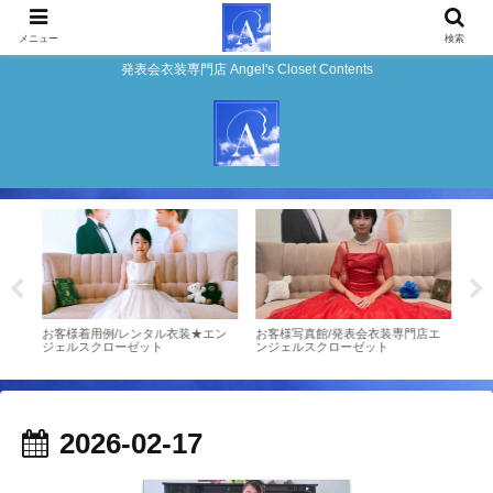
メニュー
検索
発表会衣装専門店 Angel's Closet Contents
店エ
お客様着用例/レンタル衣装★エン
お客様写真館/発表会衣装専門店エ
★お
ジェルスクローゼット
ンジェルスクローゼット
ドレ
2026-02-17