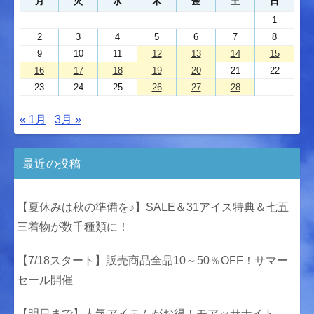
月
火
水
木
金
土
日
1
2
3
4
5
6
7
8
9
10
11
12
13
14
15
16
17
18
19
20
21
22
23
24
25
26
27
28
« 1月
3月 »
最近の投稿
【夏休みは秋の準備を♪】SALE＆31アイス特典＆七五
三着物が数千種類に！
【7/18スタート】販売商品全品10～50％OFF！サマー
セール開催
【明日まで】人気アイテムがお得！モアッサナイト