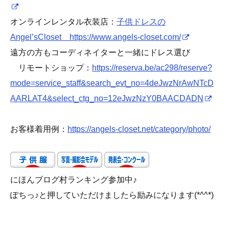
オンラインレンタル衣装店：
子供ドレスの
Angel’sCloset https://www.angels-closet.com/
遠方の方もコーディネイターと一緒にドレス選び
リモートショップ：
https://reserva.be/ac298/reserve?
mode=service_staff&search_evt_no=4deJwzNrAwNTcD
AARLAT4&select_ctg_no=12eJwzNzY0BAACDADN
お客様着用例：
https://angels-closet.net/category/photo/
にほんブログ村ランキング参加中♪
ぽちっ♪と押していただけましたら励みになります(*^^*)