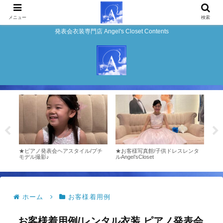
メニュー
検索
発表会衣装専門店 Angel's Closet Contents
店エ
★ピアノ発表会ヘアスタイル/プチ
★お客様写真館/子供ドレスレンタ
お客様
モデル撮影♪
ルAngel’sCloset
発表
ーゼ
ホーム
お客様着用例
お客様着用例/レンタル衣装 ピアノ発表会