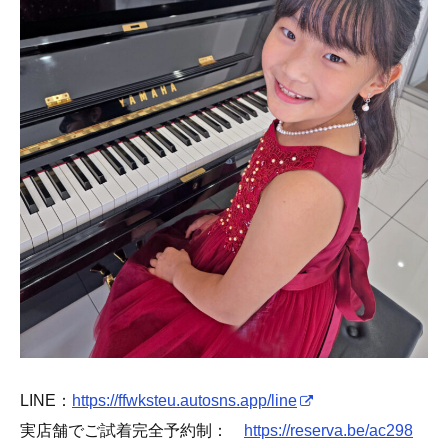
LINE：
https://ffwksteu.autosns.app/line
実店舗でご試着完全予約制：
https://reserva.be/ac298