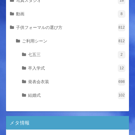
写真スタジオ
18
動画
8
子供フォーマルの選び方
812
ご利用シーン
812
七五三
2
卒入学式
12
発表会衣装
698
結婚式
102
メタ情報