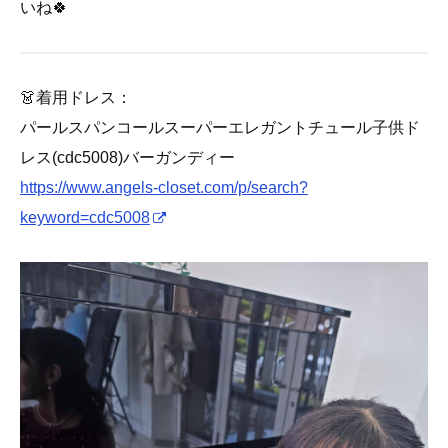
いね🍀
👗着用ドレス：
パールスパンコールスーパーエレガントチュール子供ド
レス(cdc5008)バーガンディー
https://www.angels-closet.com/p/search?
keyword=cdc5008