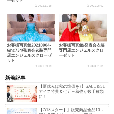
ーゼット
2022.11.18
2021.05.02
お客様写真館20210904-
お客様写真館/発表会衣装
6/hc734/発表会衣装専門
専門店エンジェルスクロ
店エンジェルスクローゼ
ーゼット
ット
2021.09.19
2023.01.31
新着記事
【夏休みは秋の準備を♪】SALE＆31
アイス特典＆七五三着物が数千種類
に！
【7/18スタート】販売商品全品10～