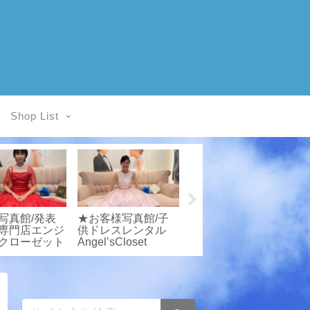
Shop List
写真館/発表
★お客様写真館/子
お客様着用例/レン
専門店エンジ
供ドレスレンタル
タル衣装★エンジェ
クローゼット
Angel’sCloset
ルスクローゼット