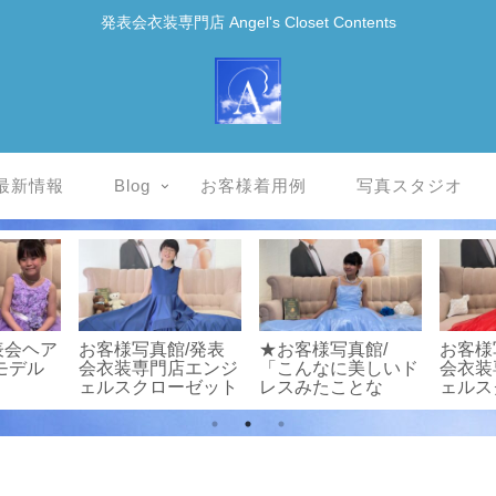
発表会衣装専門店 Angel's Closet Contents
最新情報
Blog
お客様着用例
写真スタジオ
表会ヘア
お客様写真館/発表
★お客様写真館/
お客様
モデル
会衣装専門店エンジ
「こんなに美しいド
会衣装
ェルスクローゼット
レスみたことな
ェルス
い！」