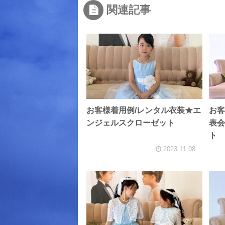
関連記事
お客様着用例/レンタル衣装★エ
お客
ンジェルスクローゼット
表会
ト
2023.11.08