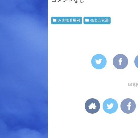
お客様着用例
発表会衣装
an