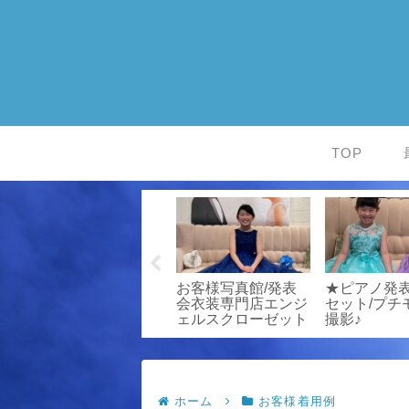
TOP
書
お客様着用例/発表
お客様写真館/発表
★ピアノ発
譜
会衣装専門店エンジ
会衣装専門店エンジ
セット/プチ
ァ
ェルスクローゼット
ェルスクローゼット
撮影♪
ホーム
お客様着用例