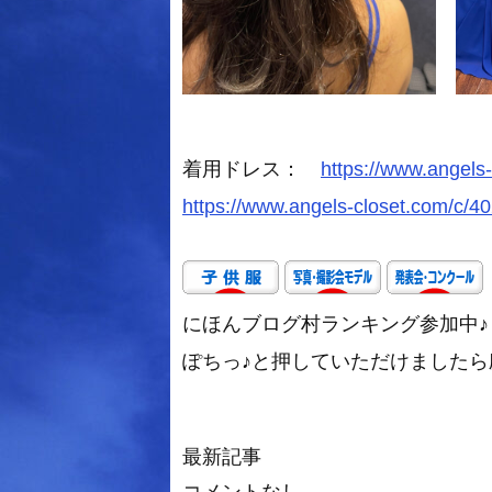
着用ドレス：
https://www.angels
https://www.angels-closet.com/c/4
にほんブログ村ランキング参加中♪
ぽちっ♪と押していただけましたら励み
最新記事
コメントなし