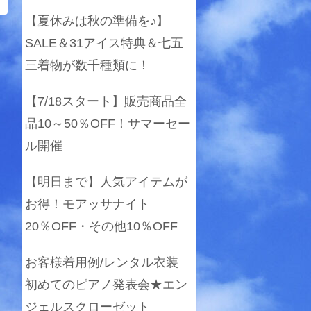
【夏休みは秋の準備を♪】
SALE＆31アイス特典＆七五
三着物が数千種類に！
【7/18スタート】販売商品全
品10～50％OFF！サマーセー
ル開催
【明日まで】人気アイテムが
お得！モアッサナイト
20％OFF・その他10％OFF
お客様着用例/レンタル衣装
初めてのピアノ発表会★エン
ジェルスクローゼット