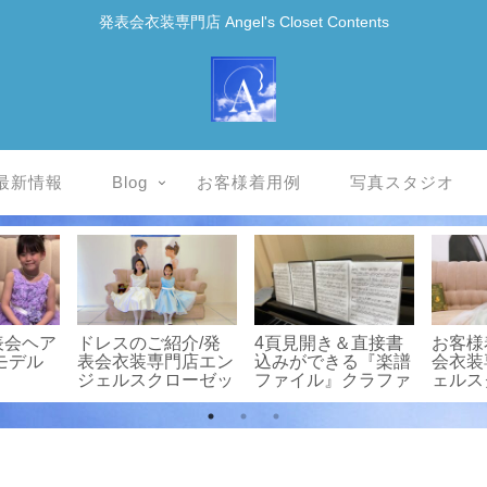
発表会衣装専門店 Angel's Closet Contents
最新情報
Blog
お客様着用例
写真スタジオ
/発表
お客様写真館
お客様写真館/発表
お客様
店エンジ
20211001-2/yp082/
会衣装専門店エンジ
会衣装
ーゼット
発表会衣装専門店エ
ェルスクローゼット
ェルス
ンジェルスクローゼ
ット