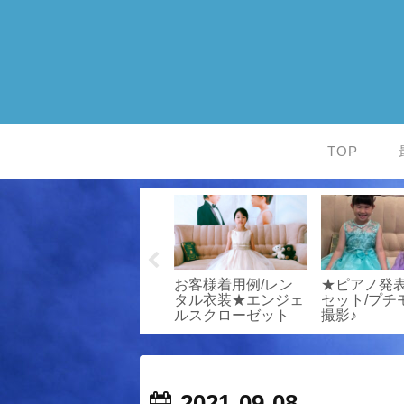
TOP
お客様写真館
★お客様写真館/
お客様写真館
ジ
20211010-
「こんなに美しいド
会衣装専門
ト
2/mbk340/発表会衣
レスみたことな
ェルスクロ
装専門店エンジェル
い！」
スクローゼット
2021-09-08