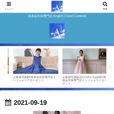
メニュー
検索
発表会衣装専門店 Angel's Closet Contents
店エ
お客様写真館/発表会衣装専門店エ
お客様写真館20211001-2/yp082/発
お客
ンジェルスクローゼット
表会衣装専門店エンジェルスクロー
ンジ
ゼット
2021-09-19