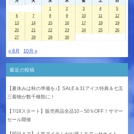
月
火
水
木
金
土
日
1
2
3
4
5
6
7
8
9
10
11
12
13
14
15
16
17
18
19
20
21
22
23
24
25
26
27
28
29
30
« 8月
10月 »
最近の投稿
【夏休みは秋の準備を♪】SALE＆31アイス特典＆七五
三着物が数千種類に！
【7/18スタート】販売商品全品10～50％OFF！サマー
セール開催
【明日まで】人気アイテムがお得！モアッサナイト