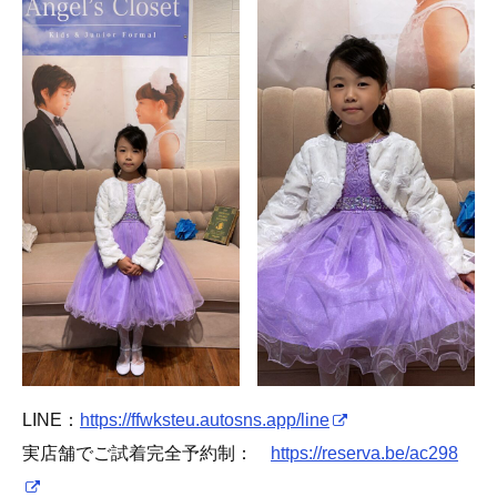
LINE：
https://ffwksteu.autosns.app/line
実店舗でご試着完全予約制：
https://reserva.be/ac298