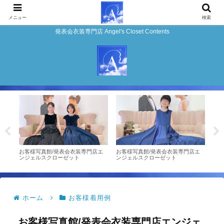
メニュー
検索
発表会衣装専門店 Angel's Closet Contents
店エ
お客様写真館/発表会衣装専門店エ
お客様写真館/発表会衣装専門店エ
お客
ンジェルスクローゼット
ンジェルスクローゼット
ジェ
ホーム
お客様着用例
お客様写真館/発表会衣装専門店エンジェ