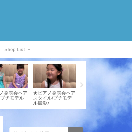
Shop List
ノ発表会ヘア
★ピアノ発表会ヘア
お客様写真館
/プチモデル
スタイル/プチモデ
20211001-2/yp082/
ル撮影♪
発表会衣装専門店エ
A
ンジェルスクローゼ
ット