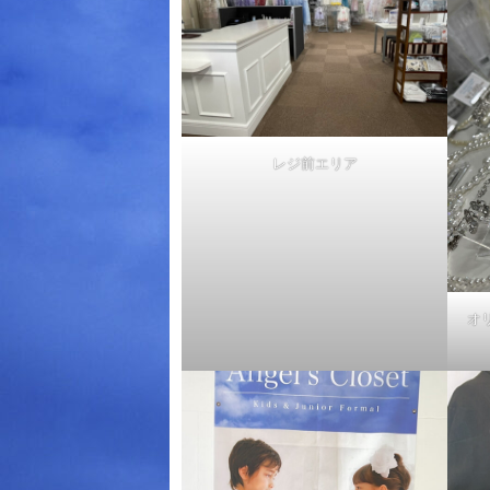
レジ前エリア
オ