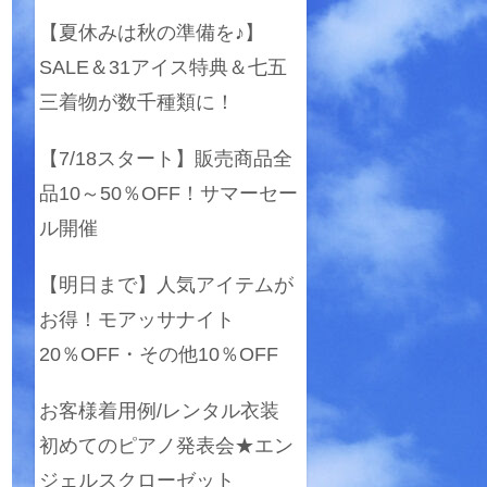
【夏休みは秋の準備を♪】
SALE＆31アイス特典＆七五
三着物が数千種類に！
【7/18スタート】販売商品全
品10～50％OFF！サマーセー
ル開催
【明日まで】人気アイテムが
お得！モアッサナイト
20％OFF・その他10％OFF
お客様着用例/レンタル衣装
初めてのピアノ発表会★エン
ジェルスクローゼット