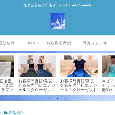
発表会衣装専門店 Angel's Closet Contents
最新情報
Blog
お客様着用例
写真スタジオ
直接書
お客様写真館/発表
お客様写真館/発表
★ピア
る『楽譜
会衣装専門店エンジ
会衣装専門店エンジ
セット
クラファ
ェルスクローゼット
ェルスクローゼット
撮影♪
！
商品紹介