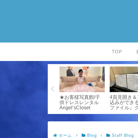
TOP
お客様写真館/発表
★お客様写真館/子
4頁見開き＆
会衣装専門店エンジ
供ドレスレンタル
込みができ
衣
ェルスクローゼット
Angel’sCloset
ファイル』
ル
ンスタート
ホーム
Blog
Staff Blog