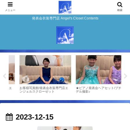
メニュー
検索
発表会衣装専門店 Angel's Closet Contents
店エ
お客様写真館/発表会衣装専門店エ
★ピアノ発表会ヘアセット/プチモ
お客
ンジェルスクローゼット
デル撮影♪
ンジ
2023-12-15