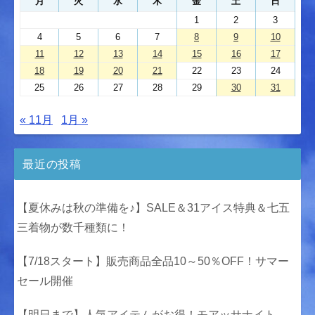
月
火
水
木
金
土
日
1
2
3
4
5
6
7
8
9
10
11
12
13
14
15
16
17
18
19
20
21
22
23
24
25
26
27
28
29
30
31
« 11月
1月 »
最近の投稿
【夏休みは秋の準備を♪】SALE＆31アイス特典＆七五
三着物が数千種類に！
【7/18スタート】販売商品全品10～50％OFF！サマー
セール開催
【明日まで】人気アイテムがお得！モアッサナイト