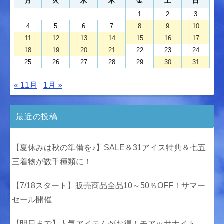
月
火
水
木
金
土
日
1
2
3
4
5
6
7
8
9
10
11
12
13
14
15
16
17
18
19
20
21
22
23
24
25
26
27
28
29
30
31
« 11月
1月 »
最近の投稿
【夏休みは秋の準備を♪】SALE＆31アイス特典＆七五
三着物が数千種類に！
【7/18スタート】販売商品全品10～50％OFF！サマー
セール開催
【明日まで】人気アイテムがお得！モアッサナイト