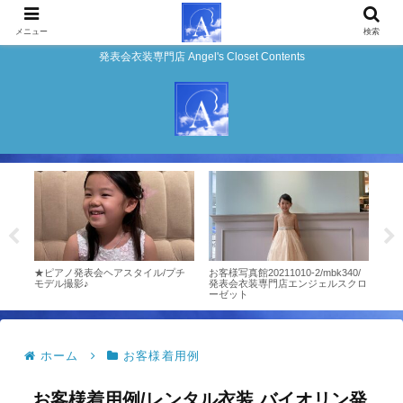
メニュー
検索
発表会衣装専門店 Angel's Closet Contents
店エ
★ピアノ発表会ヘアスタイル/プチ
お客様写真館20211010-2/mbk340/
ドレ
モデル撮影♪
発表会衣装専門店エンジェルスクロ
エン
ーゼット
ホーム
お客様着用例
お客様着用例/レンタル衣装 バイオリン発