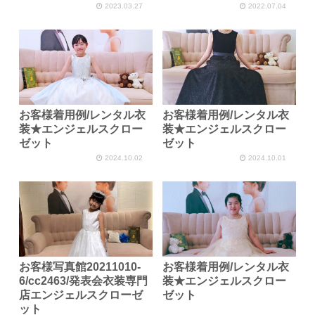
2023.03.27
2022.07.04
お客様着用例/レンタル衣
お客様着用例/レンタル衣
装★エンジェルスクロー
装★エンジェルスクロー
ゼット
ゼット
2024.10.02
2024.10.01
お客様写真館20211010-
お客様着用例/レンタル衣
6/cc2463/発表会衣装専門
装★エンジェルスクロー
店エンジェルスクローゼ
ゼット
ット