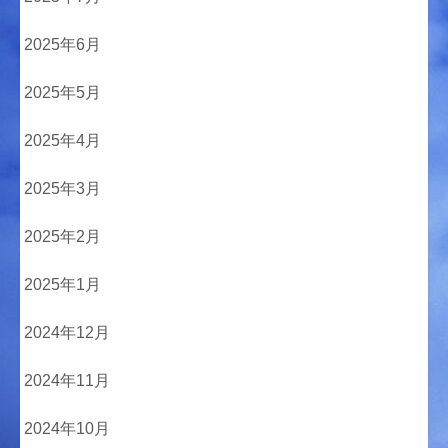
2025年6月
2025年5月
2025年4月
2025年3月
2025年2月
2025年1月
2024年12月
2024年11月
2024年10月