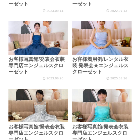
ーゼット
ーゼット
2023.09.14
2022.07.13
お客様写真館/発表会衣装
お客様着用例/レンタル衣
専門店エンジェルスクロ
装 発表会★エンジェルス
ーゼット
クローゼット
2023.06.26
2025.03.26
お客様写真館/発表会衣装
お客様写真館/発表会衣装
専門店エンジェルスクロ
専門店エンジェルスクロ
ーゼット
ーゼット