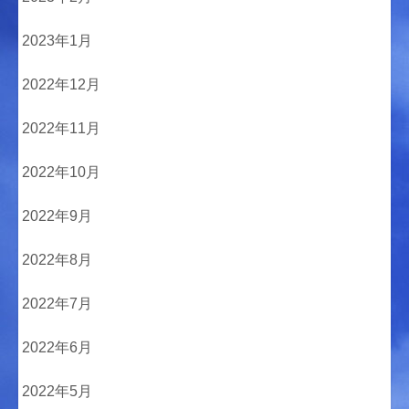
2023年1月
2022年12月
2022年11月
2022年10月
2022年9月
2022年8月
2022年7月
2022年6月
2022年5月