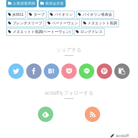
お客様着用例
発表会衣装
jk3811
タープ
バイオリン
バイオリン発表会
フレンチスリーブ
ベートーヴェン
メヌエットト長調
メヌエットト長調(ベートーヴェン)
ロングドレス
シェアする
acstaffをフォローする
acstaff