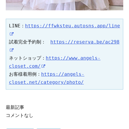
LINE：
https://ffwksteu.autosns.app/line
試着完全予約制：　
https://reserva.be/ac298
ネットショップ：
https://www.angels-
closet.com/
お客様着用例：
https://angels-
closet.net/category/photo/
最新記事
コメントなし