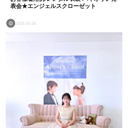
表会★エンジェルスクローゼット
2025.04.06