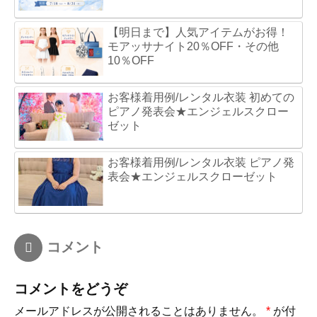
【明日まで】人気アイテムがお得！
モアッサナイト20％OFF・その他
10％OFF
お客様着用例/レンタル衣装 初めての
ピアノ発表会★エンジェルスクロー
ゼット
お客様着用例/レンタル衣装 ピアノ発
表会★エンジェルスクローゼット
コメント
コメントをどうぞ
メールアドレスが公開されることはありません。
*
が付