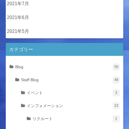
2021年7月
2021年6月
2021年5月
カテゴリー
Blog
50
Staff Blog
48
イベント
3
インフォメーション
23
リクルート
1