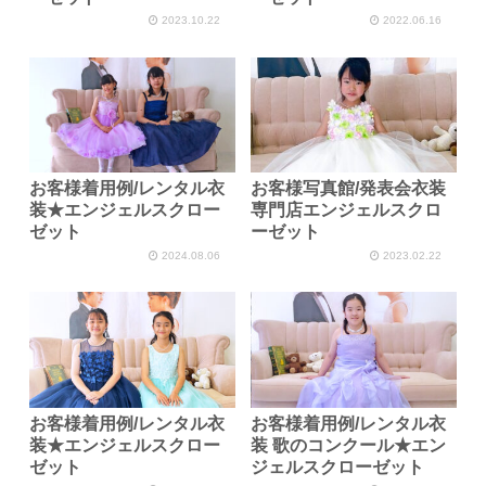
2023.10.22
2022.06.16
お客様着用例/レンタル衣
お客様写真館/発表会衣装
装★エンジェルスクロー
専門店エンジェルスクロ
ゼット
ーゼット
2024.08.06
2023.02.22
お客様着用例/レンタル衣
お客様着用例/レンタル衣
装★エンジェルスクロー
装 歌のコンクール★エン
ゼット
ジェルスクローゼット