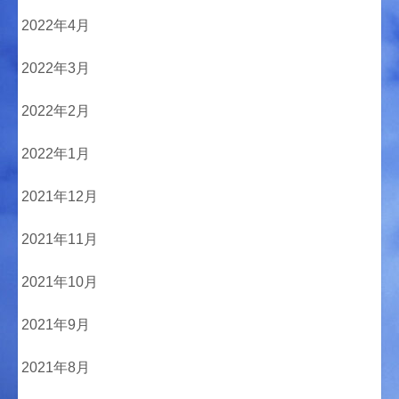
2022年4月
2022年3月
2022年2月
2022年1月
2021年12月
2021年11月
2021年10月
2021年9月
2021年8月