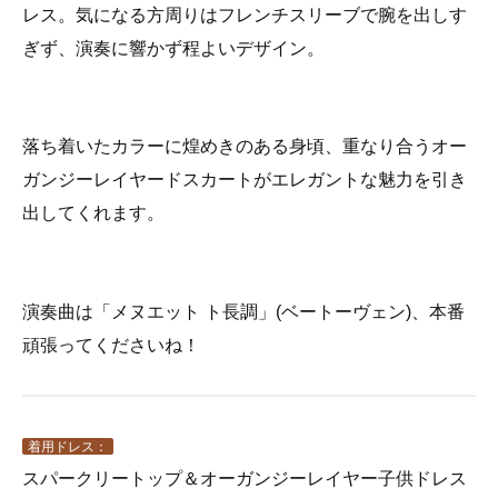
レス。気になる方周りはフレンチスリーブで腕を出しす
ぎず、演奏に響かず程よいデザイン。
落ち着いたカラーに煌めきのある身頃、重なり合うオー
ガンジーレイヤードスカートがエレガントな魅力を引き
出してくれます。
演奏曲は「メヌエット ト長調」(ベートーヴェン)、本番
頑張ってくださいね！
着用ドレス：
スパークリートップ＆オーガンジーレイヤー子供ドレス