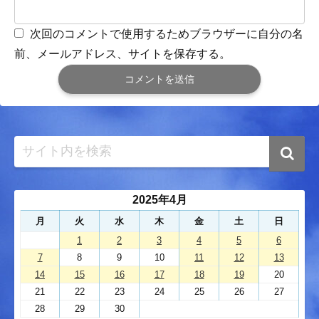
次回のコメントで使用するためブラウザーに自分の名
前、メールアドレス、サイトを保存する。
2025年4月
月
火
水
木
金
土
日
1
2
3
4
5
6
7
8
9
10
11
12
13
14
15
16
17
18
19
20
21
22
23
24
25
26
27
28
29
30