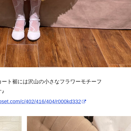
カート裾には沢山の小さなフラワーモチーフ
♪
loset.com/c/402/416/404/r000kd332