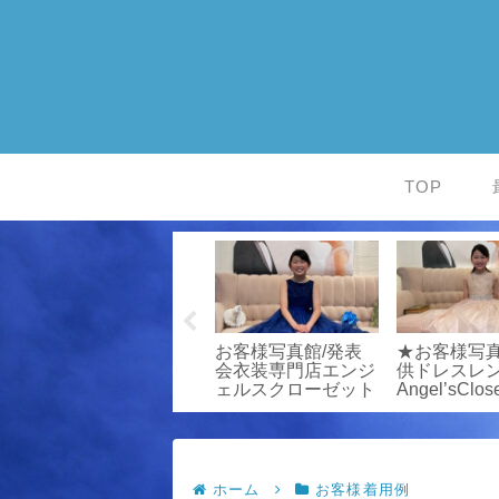
TOP
お客様写真館/発表
お客様写真館/発表
★お客様写真
ジ
会衣装専門店エンジ
会衣装専門店エンジ
供ドレスレ
ト
ェルスクローゼット
ェルスクローゼット
Angel’sClos
ホーム
お客様着用例