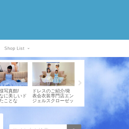
Shop List
様写真館/
ドレスのご紹介/発
4頁見開き＆直接書
なに美しいド
表会衣装専門店エン
込みができる『楽譜
たことな
ジェルスクローゼッ
ファイル』クラファ
ト
ンスタート！