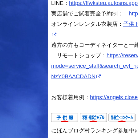
LINE：
https://ffwksteu.autosns.app
実店舗でご試着完全予約制：
htt
オンラインレンタル衣装店：
子供ドレ
遠方の方もコーディネイターと一
リモートショップ：
https://rese
mode=service_staff&search_evt
NzY0BAACDADN
お客様着用例：
https://angels-close
にほんブログ村ランキング参加中♪