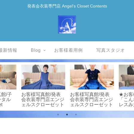
発表会衣装専門店 Angel's Closet Contents
最新情報
Blog
お客様着用例
写真スタジオ
館/子
お客様写真館/発表
お客様写真館/発表
★お客
ンタル
会衣装専門店エンジ
会衣装専門店エンジ
「こん
et
ェルスクローゼット
ェルスクローゼット
レスみ
い！」