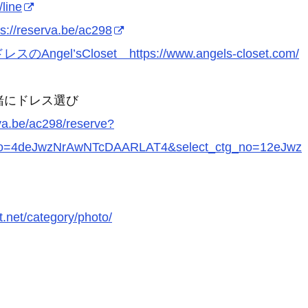
/line
ps://reserva.be/ac298
スのAngel’sCloset https://www.angels-closet.com/
緒にドレス選び
rva.be/ac298/reserve?
_no=4deJwzNrAwNTcDAARLAT4&select_ctg_no=12eJwz
t.net/category/photo/